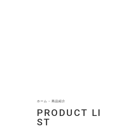
ホーム
-
商品紹介
P
R
O
D
U
C
T
L
I
S
T