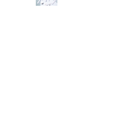
COTA
STYLING｜
コタスタイ
リング
HAIR
SCINOS｜
薬用育毛ヘ
アサイノス